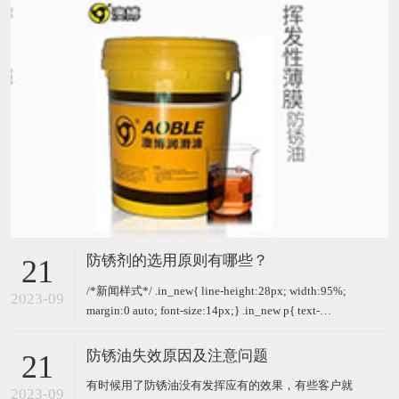
防锈剂的选用原则有哪些？
21
/*新闻样式*/ .in_new{ line-height:28px; width:95%;
2023-09
margin:0 auto; font-size:14px;} .in_new p{ text-
indent:2em; padding-bottom:13px;} 防锈剂是一种超
级高效
防锈油失效原因及注意问题
21
有时候用了防锈油没有发挥应有的效果，有些客户就
2023-09