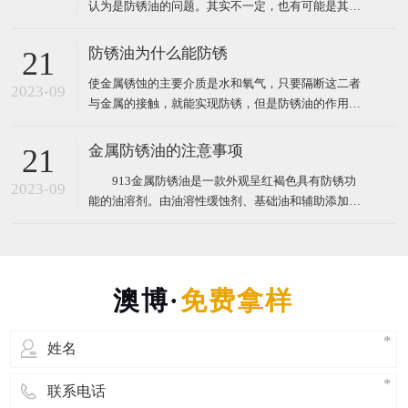
认为是防锈油的问题。其实不一定，也有可能是其他
原因，道理很简单，任何东西都不是万能的，有其适
用的范围与条件。现在澳博防锈油为您讲解防锈油失
防锈油为什么能防锈
21
效原因及注意问题。 防锈油失效的原因主要有4个
使金属锈蚀的主要介质是水和氧气，只要隔断这二者
2023-09
与金属的接触，就能实现防锈，但是防锈油的作用并
没有这么简单，否则，用其他成本更低的油（如机
油、菜油）也可以实现防锈了。有些客户就是用其他
金属防锈油的注意事项
21
成本更低的油来防锈，他们认为防锈油只是覆盖了油
913金属防锈油是一款外观呈红褐色具有防锈功
膜在金属表面，没什么技术含量。那么，防锈油的防
2023-09
能的油溶剂。由油溶性缓蚀剂、基础油和辅助添加剂
锈原理究竟是怎样的呢
等组成。根据性能和用途，可分为指纹除去型防锈
油、水稀释型防锈油、溶剂稀释型防锈油、防锈润滑
两用油、封存防锈油、置换型防锈油、薄层油、防锈
脂和气相防锈油等。防锈油中常用的缓蚀剂有脂肪酸
或环烷酸的碱土金属