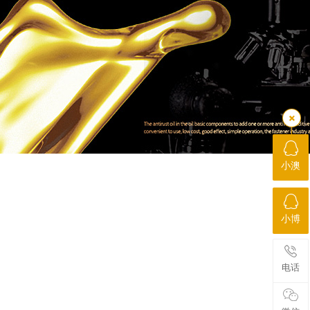
小澳
小博
电话