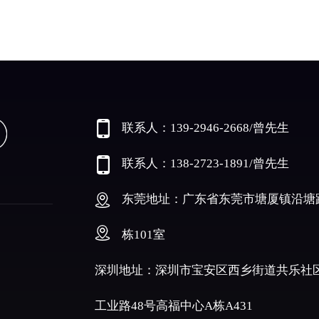
联系人：139-2946-2668/曾先生
联系人：138-2723-1891/曾先生
东莞地址：广东省东莞市塘厦镇沿塘路
栋101室
深圳地址：深圳市宝安区西乡街道共乐社
工业路48号高福中心A栋A431