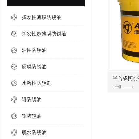
挥发性薄膜防锈油
挥发性超薄膜防锈油
油性防锈油
硬膜防锈油
半合成切削
水溶性防锈剂
铜防锈油
铝防锈油
脱水防锈油