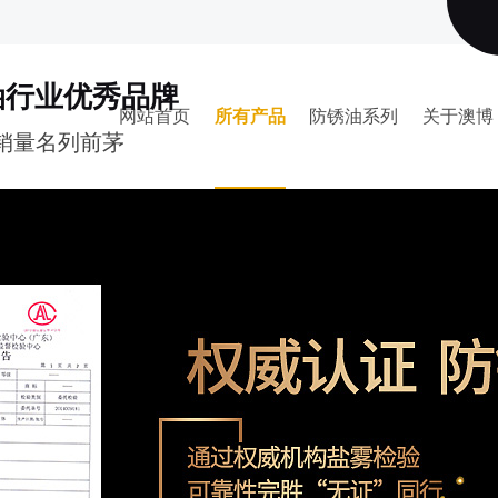
油行业优秀品牌
网站首页
所有产品
防锈油系列
关于澳博
销量名列前茅