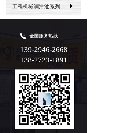
水性清洗剂
导热油
工程机械润滑油系列
磨削液/研磨液
液压油
工程机械液压油
全国服务热线
导轨油
齿轮油
139-2946-2668
主轴油
锂基润滑脂
138-2723-1891
齿轮油
润滑脂
淬火油
真空泵油
火花机油