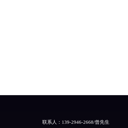
联系人：139-2946-2668/曾先生