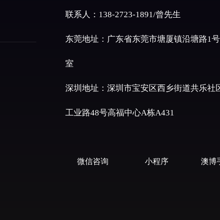
联系人：138-2723-1891/曾先生
东莞地址：广东省东莞市塘厦镇沿塘路1号3
室
深圳地址：深圳市宝安区西乡街道共乐社
工业路48号高福中心A栋A431
微信咨询
小程序
澳博