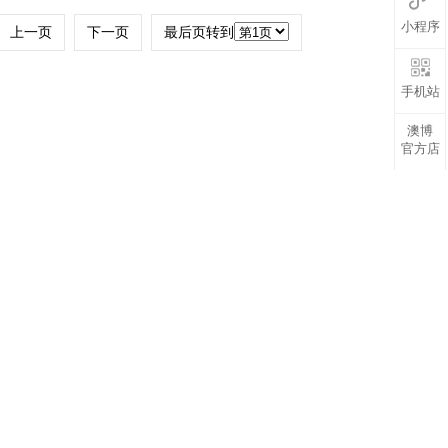
小程序
上一页
下一页
最后页转到
手机站
澳博
官方店