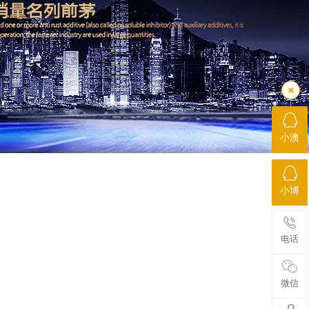
小澳
小博
电话
微信