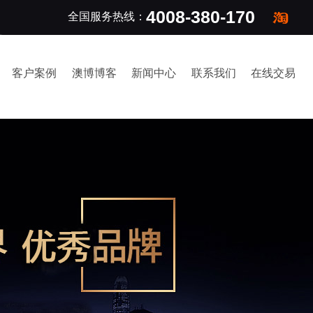
4008-380-170
全国服务热线：
客户案例
澳博博客
新闻中心
联系我们
在线交易