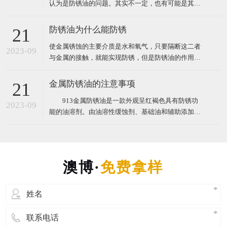
认为是防锈油的问题。其实不一定，也有可能是其他
原因，道理很简单，任何东西都不是万能的，有其适
用的范围与条件。现在澳博防锈油为您讲解防锈油失
防锈油为什么能防锈
21
效原因及注意问题。 防锈油失效的原因主要有4个
使金属锈蚀的主要介质是水和氧气，只要隔断这二者
2023-09
与金属的接触，就能实现防锈，但是防锈油的作用并
没有这么简单，否则，用其他成本更低的油（如机
油、菜油）也可以实现防锈了。有些客户就是用其他
金属防锈油的注意事项
21
成本更低的油来防锈，他们认为防锈油只是覆盖了油
913金属防锈油是一款外观呈红褐色具有防锈功
膜在金属表面，没什么技术含量。那么，防锈油的防
2023-09
能的油溶剂。由油溶性缓蚀剂、基础油和辅助添加剂
锈原理究竟是怎样的呢
等组成。根据性能和用途，可分为指纹除去型防锈
油、水稀释型防锈油、溶剂稀释型防锈油、防锈润滑
两用油、封存防锈油、置换型防锈油、薄层油、防锈
脂和气相防锈油等。防锈油中常用的缓蚀剂有脂肪酸
或环烷酸的碱土金属