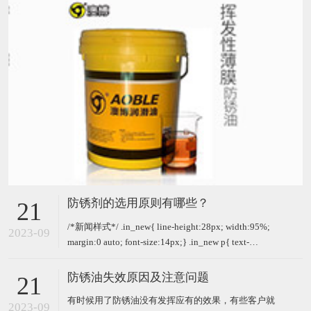
防锈剂的选用原则有哪些？
21
/*新闻样式*/ .in_new{ line-height:28px; width:95%;
2023-09
margin:0 auto; font-size:14px;} .in_new p{ text-
indent:2em; padding-bottom:13px;} 防锈剂是一种超
级高效
防锈油失效原因及注意问题
21
有时候用了防锈油没有发挥应有的效果，有些客户就
2023-09