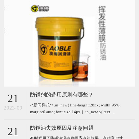
防锈剂的选用原则有哪些？
21
/*新闻样式*/ .in_new{ line-height:28px; width:95%;
2023-09
margin:0 auto; font-size:14px;} .in_new p{ text-
indent:2em; padding-bottom:13px;} 防锈剂是一种超
级高效
防锈油失效原因及注意问题
21
有时候用了防锈油没有发挥应有的效果，有些客户就