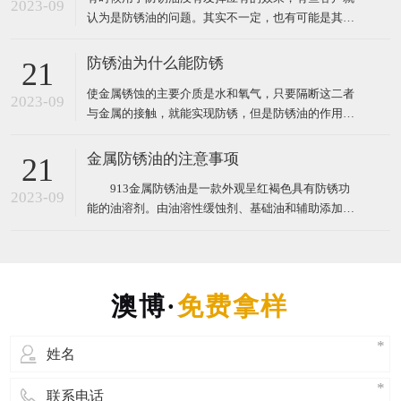
2023-09
认为是防锈油的问题。其实不一定，也有可能是其他
原因，道理很简单，任何东西都不是万能的，有其适
用的范围与条件。现在澳博防锈油为您讲解防锈油失
防锈油为什么能防锈
21
效原因及注意问题。 防锈油失效的原因主要有4个
使金属锈蚀的主要介质是水和氧气，只要隔断这二者
2023-09
与金属的接触，就能实现防锈，但是防锈油的作用并
没有这么简单，否则，用其他成本更低的油（如机
油、菜油）也可以实现防锈了。有些客户就是用其他
金属防锈油的注意事项
21
成本更低的油来防锈，他们认为防锈油只是覆盖了油
913金属防锈油是一款外观呈红褐色具有防锈功
膜在金属表面，没什么技术含量。那么，防锈油的防
2023-09
能的油溶剂。由油溶性缓蚀剂、基础油和辅助添加剂
锈原理究竟是怎样的呢
等组成。根据性能和用途，可分为指纹除去型防锈
油、水稀释型防锈油、溶剂稀释型防锈油、防锈润滑
两用油、封存防锈油、置换型防锈油、薄层油、防锈
脂和气相防锈油等。防锈油中常用的缓蚀剂有脂肪酸
或环烷酸的碱土金属