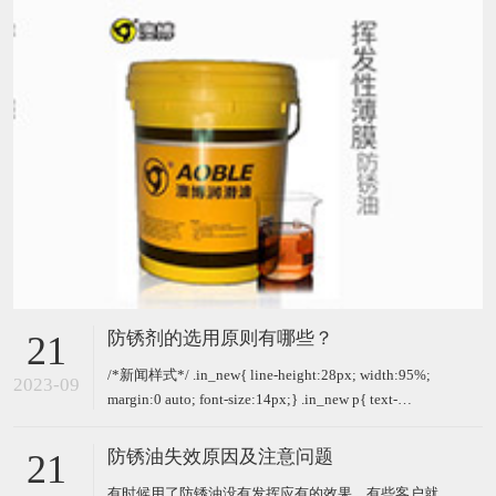
防锈剂的选用原则有哪些？
21
/*新闻样式*/ .in_new{ line-height:28px; width:95%;
2023-09
margin:0 auto; font-size:14px;} .in_new p{ text-
indent:2em; padding-bottom:13px;} 防锈剂是一种超
级高效
防锈油失效原因及注意问题
21
有时候用了防锈油没有发挥应有的效果，有些客户就