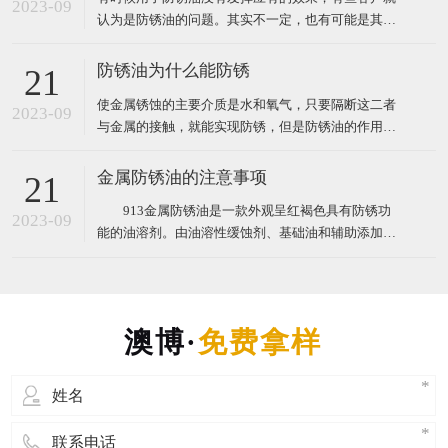
2023-09
认为是防锈油的问题。其实不一定，也有可能是其他
原因，道理很简单，任何东西都不是万能的，有其适
用的范围与条件。现在澳博防锈油为您讲解防锈油失
防锈油为什么能防锈
21
效原因及注意问题。 防锈油失效的原因主要有4个
使金属锈蚀的主要介质是水和氧气，只要隔断这二者
2023-09
与金属的接触，就能实现防锈，但是防锈油的作用并
没有这么简单，否则，用其他成本更低的油（如机
油、菜油）也可以实现防锈了。有些客户就是用其他
金属防锈油的注意事项
21
成本更低的油来防锈，他们认为防锈油只是覆盖了油
913金属防锈油是一款外观呈红褐色具有防锈功
膜在金属表面，没什么技术含量。那么，防锈油的防
2023-09
能的油溶剂。由油溶性缓蚀剂、基础油和辅助添加剂
锈原理究竟是怎样的呢
等组成。根据性能和用途，可分为指纹除去型防锈
油、水稀释型防锈油、溶剂稀释型防锈油、防锈润滑
两用油、封存防锈油、置换型防锈油、薄层油、防锈
脂和气相防锈油等。防锈油中常用的缓蚀剂有脂肪酸
或环烷酸的碱土金属