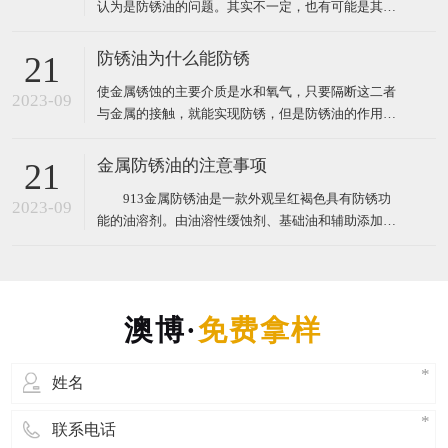
认为是防锈油的问题。其实不一定，也有可能是其他
原因，道理很简单，任何东西都不是万能的，有其适
用的范围与条件。现在澳博防锈油为您讲解防锈油失
防锈油为什么能防锈
21
效原因及注意问题。 防锈油失效的原因主要有4个
使金属锈蚀的主要介质是水和氧气，只要隔断这二者
2023-09
与金属的接触，就能实现防锈，但是防锈油的作用并
没有这么简单，否则，用其他成本更低的油（如机
油、菜油）也可以实现防锈了。有些客户就是用其他
金属防锈油的注意事项
21
成本更低的油来防锈，他们认为防锈油只是覆盖了油
913金属防锈油是一款外观呈红褐色具有防锈功
膜在金属表面，没什么技术含量。那么，防锈油的防
2023-09
能的油溶剂。由油溶性缓蚀剂、基础油和辅助添加剂
锈原理究竟是怎样的呢
等组成。根据性能和用途，可分为指纹除去型防锈
油、水稀释型防锈油、溶剂稀释型防锈油、防锈润滑
两用油、封存防锈油、置换型防锈油、薄层油、防锈
脂和气相防锈油等。防锈油中常用的缓蚀剂有脂肪酸
或环烷酸的碱土金属