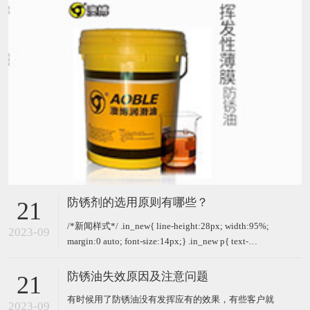
防锈剂的选用原则有哪些？
21
/*新闻样式*/ .in_new{ line-height:28px; width:95%;
2023-09
margin:0 auto; font-size:14px;} .in_new p{ text-
indent:2em; padding-bottom:13px;} 防锈剂是一种超
级高效
防锈油失效原因及注意问题
21
有时候用了防锈油没有发挥应有的效果，有些客户就
2023-09