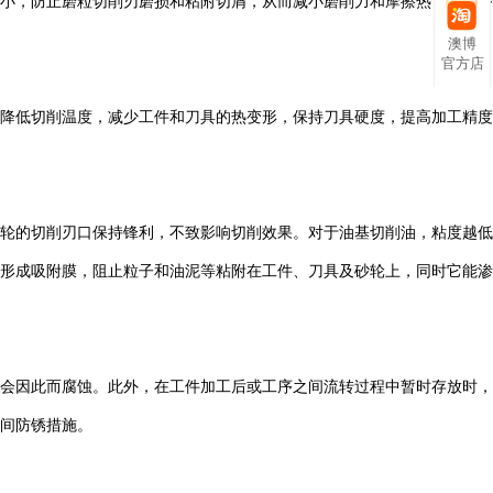
小，防止磨粒切削刃磨损和粘附切屑，从而减小磨削力和摩擦热，提高砂
澳博
官方店
降低切削温度，减少工件和刀具的热变形，保持刀具硬度，提高加工精度
轮的切削刃口保持锋利，不致影响切削效果。对于油基切削油，粘度越低
形成吸附膜，阻止粒子和油泥等粘附在工件、刀具及砂轮上，同时它能渗
会因此而腐蚀。此外，在工件加工后或工序之间流转过程中暂时存放时，
间防锈措施。