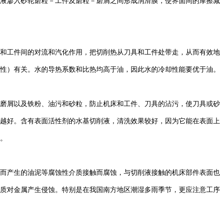
液渗入砂轮磨粒－工件及磨粒－磨屑之间形成润滑膜，使界面间的摩擦减
和工件间的对流和汽化作用，把切削热从刀具和工件处带走，从而有效地
性）有关。水的导热系数和比热均高于油，因此水的冷却性能要优于油。
磨屑以及铁粉、油污和砂粒，防止机床和工件、刀具的沾污，使刀具或砂
越好。含有表面活性剂的水基切削液，清洗效果较好，因为它能在表面上
。
而产生的油泥等腐蚀性介质接触而腐蚀，与切削液接触的机床部件表面也
质对金属产生侵蚀。特别是在我国南方地区潮湿多雨季节，更应注意工序