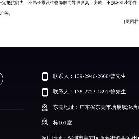
一定抵抗能力，不易长霉及生物降解而导致发臭、变质。不损坏涂漆零件
准等。
[返回栏
联系人：139-2946-2668/曾先生
联系人：138-2723-1891/曾先生
东莞地址：广东省东莞市塘厦镇沿塘路
栋101室
深圳地址：深圳市宝安区西乡街道共乐社